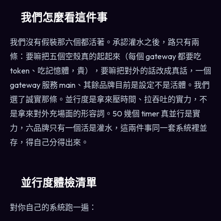
我們怎麼看這件事
我們沒有假裝那六個都活著。承認灌水之後，路只有兩
條：要嘛把五個空殼真的起起來（每個 gateway 都要吃
token、吃記憶體，貴），要嘛把對外的話改成真話，一個
gateway 服務 main、其餘品牌目前是設定不是活體。我們
選了誠實那條。並行度是拿來壓時間、拉吞吐的實力，不
是拿來對外充場面的形容詞。50 幾個 timer 真並行是實
力，六品牌只有一個活是灌水，這兩件事同一套系統裡並
存，得自己分得出來。
並行度體檢清單
對你自己的系統跑一遍：