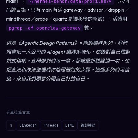
main）；
（六個
~/hermes-bench/data/profiles/*
品牌目錄，只有 main 有活 gateway，advisor／droppin／
mindthread／probe／quartz 是遷移後的空殼）；活體用
數。
pgrep -af openclaw-gateway
這是《Agentic Design Patterns》× 龍蝦艦隊系列。我們
照書把一人公司的 AI agent 艦隊系統化，然後對自己做對
抗式稽核。宣稱做到的每一章，都被重新驗證過一次，也
把查法和改法整理成你能照著跑的步驟。這個系列的可信
度，來自我們願意公開自己打臉自己。
分享這篇文章
𝕏
LinkedIn
Threads
LINE
複製連結