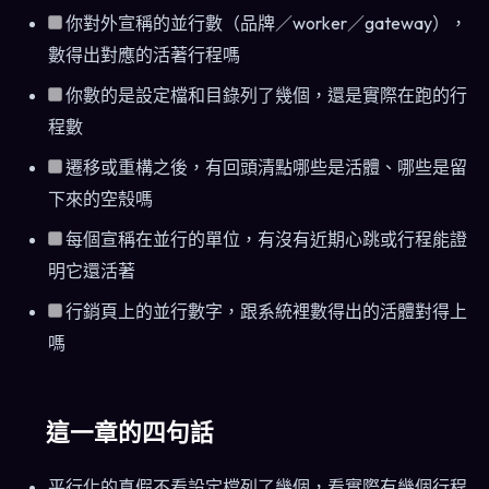
你對外宣稱的並行數（品牌／worker／gateway），
數得出對應的活著行程嗎
你數的是設定檔和目錄列了幾個，還是實際在跑的行
程數
遷移或重構之後，有回頭清點哪些是活體、哪些是留
下來的空殼嗎
每個宣稱在並行的單位，有沒有近期心跳或行程能證
明它還活著
行銷頁上的並行數字，跟系統裡數得出的活體對得上
嗎
這一章的四句話
平行化的真假不看設定檔列了幾個，看實際有幾個行程