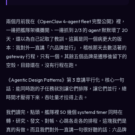
兩個月前我在《OpenClaw 4-agent fleet 完整公開》裡，
一邊把艦隊架構攤開、一邊抓到 2/3 的 agent 默默壞了 20
天，還以為自己記取了教訓。這篇是同一個病更大的版
本：我對外一直講「六品牌並行」，稽核那天去數活著的
gateway 行程，只有一個。其餘五個品牌是遷移後留下的
空殼，目錄還在，沒有行程在跑。
《Agentic Design Patterns》第 3 章講平行化。核心一句
話：能同時跑的子任務就別讓它們排隊，讓它們並行，總
時間才壓得下來，吞吐量才拉得上去。
我們讀完，點頭。艦隊裡 50 幾個 systemd timer 同時在
轉，研究、發文、對帳、心跳各走各的排程，這塊我們是
真的有做。而且我們對外一直講一句很好聽的話：六品牌