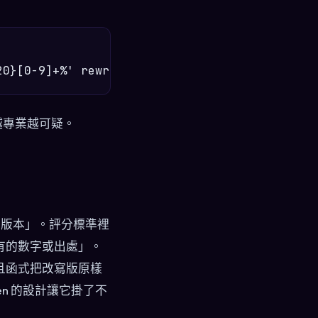
。越專業越可疑。
的完整版本」。評分標準裡
有的數字或出處」。
且函式把改寫版原樣
n 的設計讓它掛了不