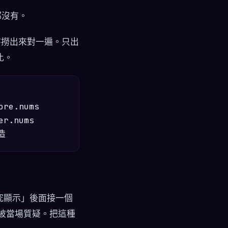
都沒有。
字撈出來對一遍。只出
比。
re.nums

r.nums

「研究顯示」後面接一個
易被當場質疑。把這種