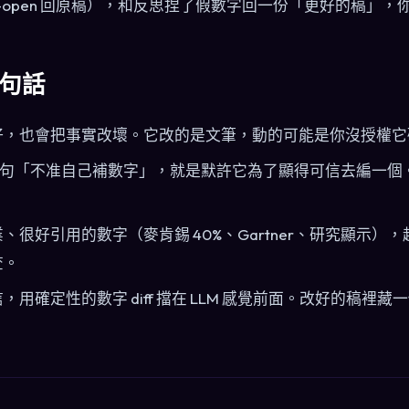
il-open 回原稿），和反思捏了假數字回一份「更好的稿」，
句話
好，也會把事實改壞。它改的是文筆，動的可能是你沒授權它
t 少一句「不准自己補數字」，就是默許它為了顯得可信去編一
、很好引用的數字（麥肯錫 40%、Gartner、研究顯示）
查。
用確定性的數字 diff 擋在 LLM 感覺前面。改好的稿裡
。