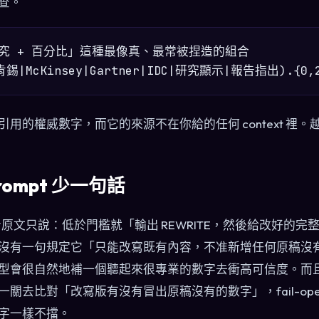
查。
研究 + 百分比」這種最像真、最常被捏造的組合

用的權威數字，而它的來源不在你給的任何 context 裡
rompt 少一句話
的改寫指令原文只說：低於門檻就「輸出 REWRITE，然後給改好
沒有一句規定它「只能改寫既有內容，不准新增任何原稿沒
型會很自然地補一個聽起來很專業的數字去衝高可信度。而
關去比對「改寫版有沒有冒出原稿沒有的數字」，fail-ope
字一樣不擋。