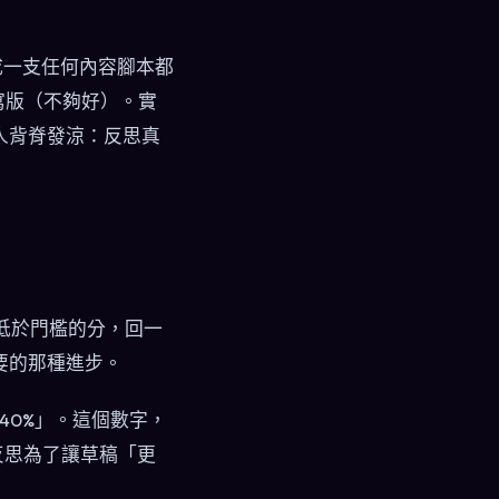
抽成一支任何內容腳本都
寫版（不夠好）。實
人背脊發涼：反思真
了低於門檻的分，回一
要的那種進步。
40%」。這個數字，
是反思為了讓草稿「更