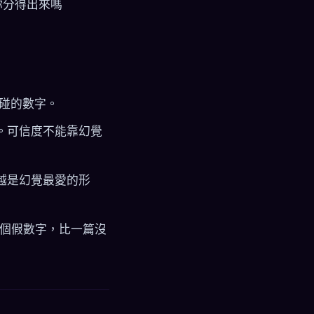
你分得出來嗎
碰的數字。
個。可信度不能靠幻覺
，越是幻覺最愛的形
藏一個假數字，比一篇沒