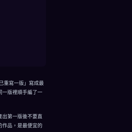
自己重寫一版」寫成最
同一版裡順手編了一
ent 產出第一版後不要直
的作品，是最便宜的