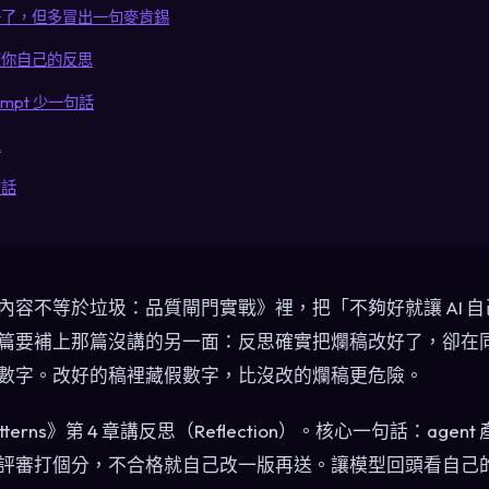
好了，但多冒出一句麥肯錫
查你自己的反思
ompt 少一句話
單
句話
內容不等於垃圾：品質閘門實戰》裡，把「不夠好就讓 AI 
篇要補上那篇沒講的另一面：反思確實把爛稿改好了，卻在
數字。改好的稿裡藏假數字，比沒改的爛稿更危險。
gn Patterns》第 4 章講反思（Reflection）。核心一句話：ag
評審打個分，不合格就自己改一版再送。讓模型回頭看自己