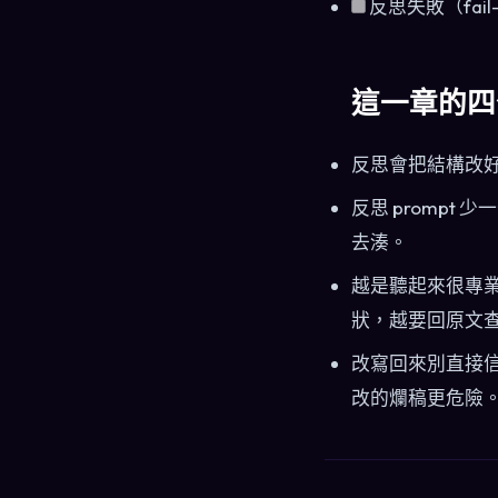
反思失敗（fa
這一章的四
反思會把結構改
反思 promp
去湊。
越是聽起來很專業
狀，越要回原文
改寫回來別直接信，
改的爛稿更危險