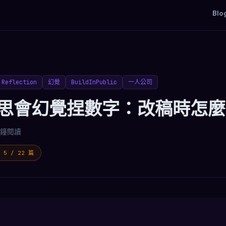
Blo
Reflection
幻覺
BuildInPublic
一人公司
我反思會幻覺捏數字：改稿時怎
分鐘閱讀
5 / 22 篇