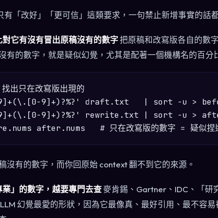
pt 只有「改好」「更可信」這類要求，一句禁止新增事實的話
，比對它有沒有冒出原稿沒有的數字
把原稿和改寫版各自的數
沒有的數字，就是疑似幻覺，尤其是配著一個機構名的百分
，找出只在改寫版出現的

9]+(\.[0-9]+)?%?' draft.txt   | sort -u > befo
9]+(\.[0-9]+)?%?' rewrite.txt | sort -u > afte
沒有的數字，而你回原始 context 翻不到它的來源。
很專業」的數字，越要專門去查
麥肯錫、Gartner、IDC、
 LLM 幻覺最愛的形狀，因為它最像真、最好引用、最不容