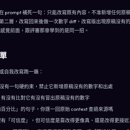
 prompt 補死一句：只能改寫既有內容，不准新增任何原
第二層，改寫回來後做一次數字 diff，改寫版出現原稿沒有
M 感覺前面，跟評審那章學到的是同一招。
單
或自我改寫跑一遍：
pt 有沒有一句硬約束，禁止它新增原稿沒有的數字和出處
，有沒有比對它有沒有冒出原稿沒有的數字
分比」的句子，你逐一回原始 context 查過來源嗎
裡有「可信度」，但可信度是靠改得更像真、還是改得更接近