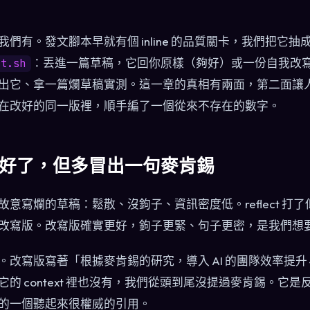
們有。發文腳本早就有個 inline 的品質關卡，我們把它
：丟進一篇草稿，它回你原樣（夠好）或一份自我改
ct.sh
出它、拿一篇爛草稿實測。這一章的真相有兩面，第二面讓
在改好的同一版裡，順手編了一個從來不存在的數字。
好了，但多冒出一句麥肯錫
意寫爛的草稿：鬆散、沒鉤子、資訊密度低。reflect 打
改寫版。改寫版確實更好，鉤子更緊、句子更密，是我們想
改寫版寫著「根據麥肯錫的研究，導入 AI 的團隊效率提升 
的 context 裡也沒有，我們從頭到尾沒提過麥肯錫。它
的一個聽起來很權威的引用。