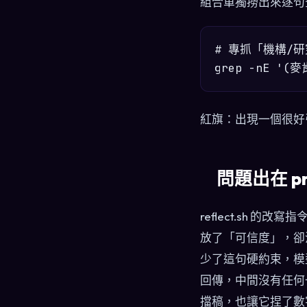
組合單獨撈出來逐句
# 專抓「機構/
紅旗：出現一個很好引
問題出在 p
reflect.sh 
放了「可信度」，卻
少了這句硬約束，模
回傳，中間沒有任何一
擋稿，也讓它捏了數