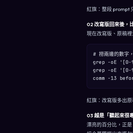
紅旗：整段 prom
02 改寫版回來後
現在改寫版、原稿裡
# 撈兩邊的數字
grep -oE '[0-
grep -oE '[0-
紅旗：改寫版多出原稿
03 越是「聽起來
漂亮的百分比，正是