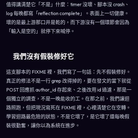
值得講清楚它「不是」什麼：timer 沒壞、腳本沒 crash、
log 每晚都寫「reflection complete」。表面上一切健康。
壞的是最上游那口井是乾的，而下游沒有一個環節會因為
「輸入是空的」就停下來喊停。
我們沒有假裝修好它
這支腳本的 FIXME 裡，我們寫了一句話：先不假裝修好。
真正的修法不是一行 grep 改得掉的，要在發文的當下就從
POST 回應抓 author_id 存起來、之後改用 id 過濾，那是一
個獨立的調查，不是一晚能收的工。在那之前，我們讓迴
路照跑，但把現況寫死在 FIXME 裡，心裡清楚它在空轉。
學習迴路最危險的狀態，不是它壞了，是它壞了還每晚假
裝很勤奮，讓你以為系統在進步。