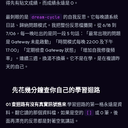
得先有貼文成績，而成績永遠是 0。
最刺眼的是
的自我反思。它每晚讀系統
dream-cycle
日誌、歸納問題模式。我把整份反思檔攤開，從 6/18 到
7/06，每一晚吐出的是同一段 5 句話：「最常出現的問題
是 Gateway 未能啟動」「時間模式每晚 22:00 及下午
17:00」「定期檢查 Gateway 狀態」「增加自我修復頻
率」。連續三週，換湯不換藥。它不是在學，是在複讀昨
天的自己。
先花幾分鐘查你自己的學習迴路
01 查迴路有沒有真實訊號進來
學習迴路的第一格永遠是資
料。翻它讀的那個資料檔，如果是空的
或 0 筆，後
[]
面再漂亮的反思都是對著空氣講話。