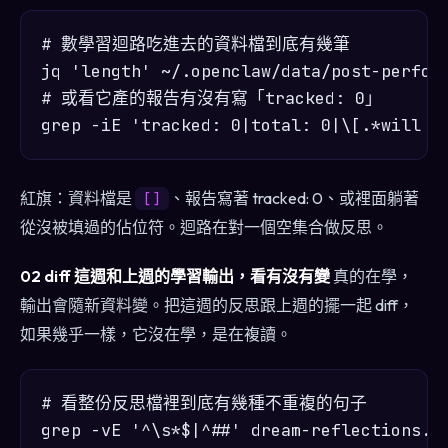
# 數學習迴路吃進去的資料檔到底有幾筆

jq 'length' ~/.openclaw/data/post-perform
# 或看它產的報告有沒有寫「tracked: 0」

紅旗：資料檔是
、報告寫著 tracked: 0、或裡面躺著
[]
從沒被填過的佔位符。迴路在對一個空集合做反思。
02 diff 這週和上週的學習輸出，看有沒有變
真的在學，
輸出會隨新資料變。把這週的反思跟上週的擺一起 diff，
如果幾乎一樣，它沒在學，是在複讀。
# 看整份反思檔裡到底有幾種不重複的句子

grep -vE '^\s*$|^##' dream-reflections.md