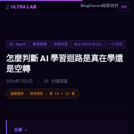
Blog
Discord
聯繫我們
ULTRA LAB
EN
AI Agent
學習迴路
自我反思
BuildInPublic
一人公司
怎麼判斷 AI 學習迴路是真在學還
是空轉
2026年7月6日
·
10 分鐘閱讀
龍蝦艦隊 · 逐章稽核 · 第 10 / 22 篇
目錄