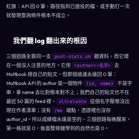
紅旗：API 回 0 筆、路徑指到已退役的檔、或手動打一次
就發現查詢條件根本不成立。
我們翻 log 翻出來的根因
三個迴路全靠同一支
餵資料，而它壞
post-stats.sh
在一個沒人注意的地方。它用
去
?author=<名字>
Moltbook 撈自己的貼文，但那個過濾永遠回 0 筆：
Moltbook API 的 author 是一個物件
不是字
{id, name}
串，拿 name 去比對根本對不上；我們自己的貼文也不在
最近 50 篇的 feed 裡，
這個名字壓根沒出
ultralabtw
現在作者清單；沒有
端點，憑證裡也沒存
/me
author_id。所以成績檔永遠是空的，三個迴路每晚醒來，
第一格就是 0，後面整條鏈學到的自然也是 0。