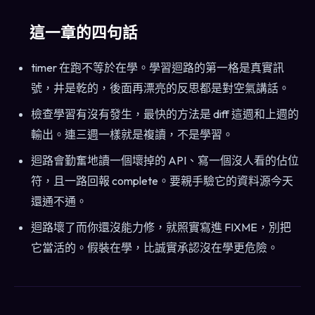
這一章的四句話
timer 在跑不等於在學。學習迴路的第一格是真實訊
號，井是乾的，後面再漂亮的反思都是對空氣講話。
檢查學習有沒有發生，最快的方法是 diff 這週和上週的
輸出。連三週一樣就是複讀，不是學習。
迴路會勤奮地讀一個壞掉的 API、寫一個沒人看的佔位
符，且一路回報 complete。要親手驗它的資料源今天
還通不通。
迴路壞了而你還沒能力修，就照實寫進 FIXME，別把
它當活的。假裝在學，比誠實承認沒在學更危險。