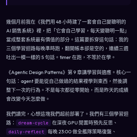
幾個月前我在《我們用 48 小時建了一套會自己變聰明的
AI 銷售系統》裡，把「它會自己學習，每天變聰明一點」
當成整套系統最有價值的部分。這篇要拆穿這句話：我的
三個學習迴路每晚準時跑，翻開帳本卻是空的，連續三週
吐出一模一樣的 5 句話。timer 在跑，不等於在學。
《Agentic Design Patterns》第 9 章講學習與適應。核心一
句話：agent 要能從自己做過的結果裡學到東西，然後調
整下一次的行為。不是每次都從零開始，而是昨天的成績
會改變今天怎麼做。
我們讀完，心想這塊我們超前部署了。我們有三個學習迴
路：
在深夜 GPU 閒置時預先反思、
dream-cycle
每晚 23:00 做全艦隊策略復盤、
daily-reflect