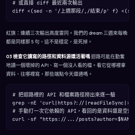
# 或直接 diff 最近兩次輸出

紅旗：連續三次輸出高度雷同。我們的 dream 三週來每晚
都是同樣那 5 句，這不是穩定，是死掉。
03 檢查它讀寫的路徑和資料源還活著嗎
迴路可能在勤奮
地讀一個壞掉的 API、寫一個沒人看的檔。看它從哪裡拿
資料、往哪裡寫，那些端點今天還通嗎。
# 把迴路裡的 API 和檔案路徑撈出來逐一驗

grep -nE 'curl|https?://|readFileSync|>>'
# 手動打一次它依賴的 API，看回的是資料還是空殼
