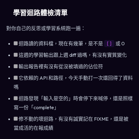
學習迴路體檢清單
對你自己的反思或學習系統跑一遍：
迴路讀的資料檔，現在有幾筆，是不是
或 0
[]
這週的學習輸出跟上週 diff 過嗎，有沒有實質變化
輸出報告裡有沒有從沒被填過的佔位符
它依賴的 API 和路徑，今天手動打一次還回得了資料
嗎
迴路發現「輸入是空的」時會停下來喊停，還是照樣
寫一份「complete」
修不動的壞迴路，有沒有誠實記在 FIXME，還是被
當成活的在報成績