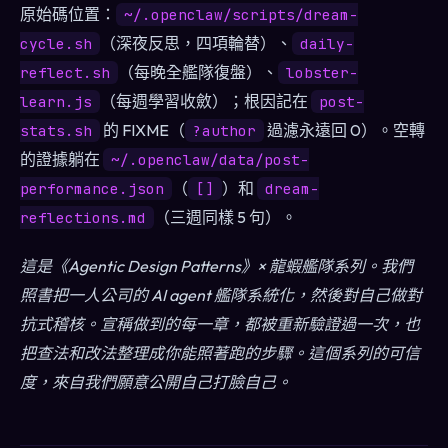
原始碼位置：
~/.openclaw/scripts/dream-
（深夜反思，四項輪替）、
cycle.sh
daily-
（每晚全艦隊復盤）、
reflect.sh
lobster-
（每週學習收斂）；根因記在
learn.js
post-
的 FIXME（
過濾永遠回 0）。空轉
stats.sh
?author
的證據躺在
~/.openclaw/data/post-
（
）和
performance.json
[]
dream-
（三週同樣 5 句）。
reflections.md
這是《Agentic Design Patterns》× 龍蝦艦隊系列。我們
照書把一人公司的 AI agent 艦隊系統化，然後對自己做對
抗式稽核。宣稱做到的每一章，都被重新驗證過一次，也
把查法和改法整理成你能照著跑的步驟。這個系列的可信
度，來自我們願意公開自己打臉自己。