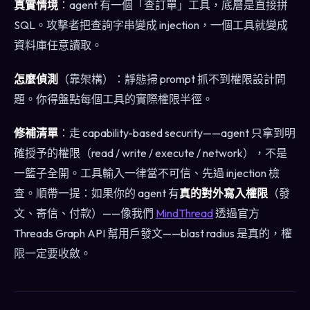
真實情境
：agent 有一個「查訂單」工具，底層是直接拼
SQL。攻擊者把查詢字串變成 injection，一個工具就變成
資料庫任意讀取。
怎麼偵測
（靠架構）：靜態掃 prompt 抓不到權限設計問
題。你得盤點每個工具的實際權限半徑。
修補清單
：走 capability-based security——agent 只拿到明
確授予的權限（read / write / execute / network），不是
一籃子全開。工具輸入一律當不可信、先過 injection 檢
查。順帶一提：如果你的 agent 有
真的對外寫入權限
（發
文、寄信、付款）——像我們
MindThread
透過官方
Threads Graph API 幫用戶發文——blast radius 是真的，權
限一定要收斂。