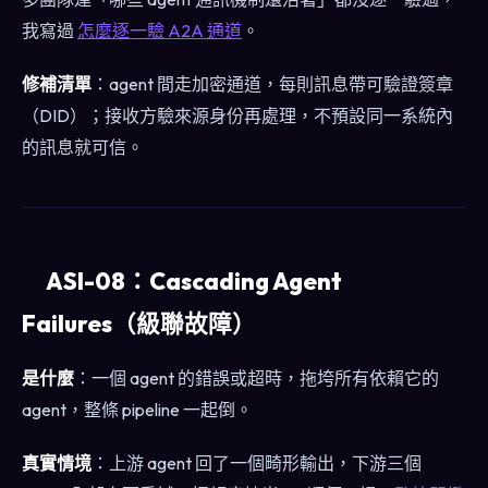
我寫過
怎麼逐一驗 A2A 通道
。
修補清單
：agent 間走加密通道，每則訊息帶可驗證簽章
（DID）；接收方驗來源身份再處理，不預設同一系統內
的訊息就可信。
ASI-08：Cascading Agent
Failures（級聯故障）
是什麼
：一個 agent 的錯誤或超時，拖垮所有依賴它的
agent，整條 pipeline 一起倒。
真實情境
：上游 agent 回了一個畸形輸出，下游三個