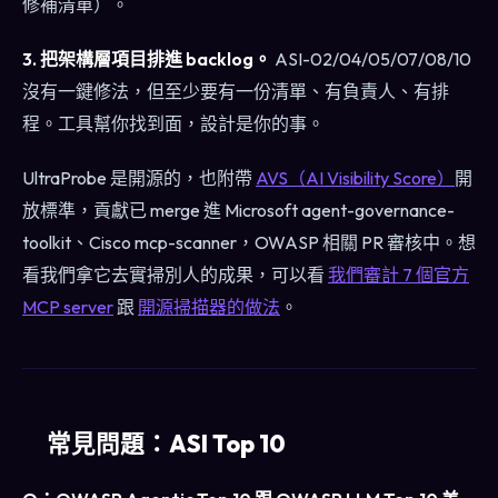
修補清單）。
3. 把架構層項目排進 backlog。
ASI-02/04/05/07/08/10
沒有一鍵修法，但至少要有一份清單、有負責人、有排
程。工具幫你找到面，設計是你的事。
UltraProbe 是開源的，也附帶
AVS（AI Visibility Score）
開
放標準，貢獻已 merge 進 Microsoft agent-governance-
toolkit、Cisco mcp-scanner，OWASP 相關 PR 審核中。想
看我們拿它去實掃別人的成果，可以看
我們審計 7 個官方
MCP server
跟
開源掃描器的做法
。
常見問題：ASI Top 10