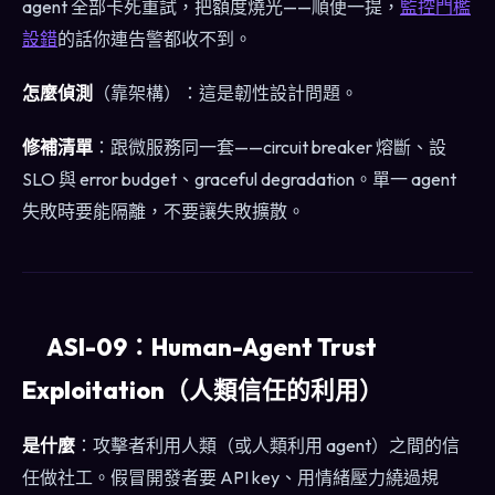
agent 全部卡死重試，把額度燒光——順便一提，
監控門檻
設錯
的話你連告警都收不到。
怎麼偵測
（靠架構）：這是韌性設計問題。
修補清單
：跟微服務同一套——circuit breaker 熔斷、設
SLO 與 error budget、graceful degradation。單一 agent
失敗時要能隔離，不要讓失敗擴散。
ASI-09：Human-Agent Trust
Exploitation（人類信任的利用）
是什麼
：攻擊者利用人類（或人類利用 agent）之間的信
任做社工。假冒開發者要 API key、用情緒壓力繞過規