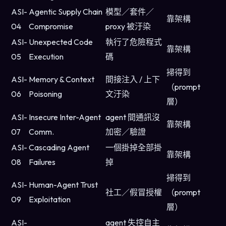
ASI-
Agentic Supply Chain
模型／套件／
靠架構
04
Compromise
proxy 被汙染
ASI-
Unexpected Code
執行了危險程式
靠架構
05
Execution
碼
掃得到
ASI-
Memory & Context
間接注入 / 上下
（prompt
06
Poisoning
文汙染
層）
ASI-
Insecure Inter-Agent
agent 間通訊沒
靠架構
07
Comm.
加密／驗證
ASI-
Cascading Agent
一個掛掉全部掛
靠架構
08
Failures
掉
掃得到
ASI-
Human-Agent Trust
社工／假冒授權
（prompt
09
Exploitation
層）
ASI-
agent 失控自主