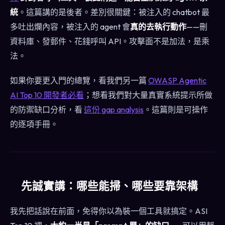
統
。這篇講的是後者。差別很關鍵：被注入的 chatbot 最
多吐出爛內容，被注入的 agent 會
真的去執行動作
——刪
資料庫、發郵件、花錢呼叫 API。攻擊面不是加法，是乘
法。
如果你要更入門的總覽，看我們另一篇
OWASP Agentic
AI Top 10 開發者必看
；想看我們對大量真實系統提示所做
的防禦缺口分析，看
這份 gap analysis
。這篇則是可操作
的逐項手冊。
先誠實講：哪些能掃、哪些要靠架構
我先把話說在前面，免得你以為裝一個工具就搞定。ASI