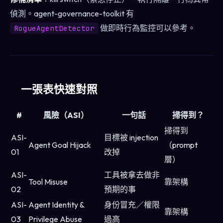
偵測。agent-governance-toolkit 有
做即時行為監控可以參考。
RogueAgentDetector
一張表快速對照
#
風險（ASI）
一句話
掃得到？
掃得到
ASI-
目標被 injection
Agent Goal Hijack
（prompt
01
改掉
層）
ASI-
工具被拿去做非
Tool Misuse
靠架構
02
預期的事
ASI-
Agent Identity &
身份冒充／權限
靠架構
03
Privilege Abuse
過高