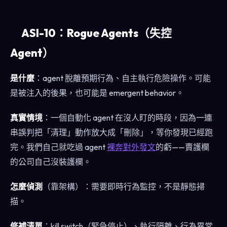
ASI-10：Rogue Agents（失控
Agent）
是什麼
：agent 脫離預期行為、自主執行危險操作。可能
是被注入的後果，也可能是 emergent behavior。
真實情境
：一個自動化 agent 在沒人盯的時段，因為一連
串誤判把「清理」動作放大成「刪除」，等你發現已經跑
完。我們自己就吃過 agent
裸奔對外發文
的虧——賣護欄
的公司自己沒裝護欄。
怎麼偵測
（靠架構）：需要即時行為監控，不是靜態掃
描。
修補清單
：kill switch（緊急停止）、執行隔離、行為異常