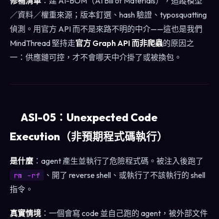
修補清單
：建 AI-BOM（AI Bill of Materials），追蹤模型
／資料／權重來源；版本釘選、hash 驗證、typosquatting
偵測。用官方 API 而不是來路不明的中介——這也是我們
MindThread 堅持走
官方 Graph API 而非爬蟲
的原因之
一：供應鏈可控，才不會哪天中介掛了或被換包。
ASI-05：Unexpected Code
Execution（非預期程式碼執行）
是什麼
：agent 產生並執行了危險程式碼。被注入後跑了
、開了 reverse shell、或執行了不該執行的 shell
rm -rf
指令。
真實情境
：一個會寫 code 並自己跑的 agent，被外部文件