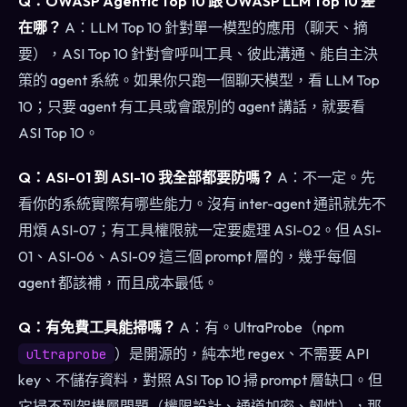
Q：OWASP Agentic Top 10 跟 OWASP LLM Top 10 差
在哪？
A：LLM Top 10 針對單一模型的應用（聊天、摘
要），ASI Top 10 針對會呼叫工具、彼此溝通、能自主決
策的 agent 系統。如果你只跑一個聊天模型，看 LLM Top
10；只要 agent 有工具或會跟別的 agent 講話，就要看
ASI Top 10。
Q：ASI-01 到 ASI-10 我全部都要防嗎？
A：不一定。先
看你的系統實際有哪些能力。沒有 inter-agent 通訊就先不
用煩 ASI-07；有工具權限就一定要處理 ASI-02。但 ASI-
01、ASI-06、ASI-09 這三個 prompt 層的，幾乎每個
agent 都該補，而且成本最低。
Q：有免費工具能掃嗎？
A：有。UltraProbe（npm
）是開源的，純本地 regex、不需要 API
ultraprobe
key、不儲存資料，對照 ASI Top 10 掃 prompt 層缺口。但
它掃不到架構層問題（權限設計、通道加密、韌性），那