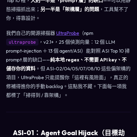
Top 10 裡，
大約一半是「prompt 層」的缺口
——可以用靜
態掃描抓出來；
另一半是「架構層」的問題
，工具幫不了
你，得靠設計。
我們自己的開源掃描器
UltraProbe
（npm
，v2.1+，25 個偵測向量：12 個 LLM
ultraprobe
prompt-injection ＋ 13 個 agent/ASI）能對照 ASI Top 10 掃
prompt 層的缺口——
純本地 regex、不需要 API key、不
儲存你的資料
。但 ASI-02/04/05/07/08/10 這些偏架構的
項目，UltraProbe 只能提醒你「這裡有風險面」，真正的
修補得進你的手動 backlog。這點我不藏。下面每一項我
都標了「掃得到 / 靠架構」。
ASI-01：Agent Goal Hijack（目標劫