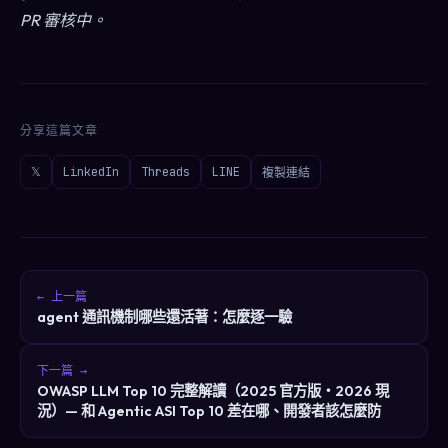
PR 審核中。
分享這篇文章
𝕏
LinkedIn
Threads
LINE
複製連結
← 上一篇
agent 通訊機制哪些還活著：怎麼逐一驗
下一篇 →
OWASP LLM Top 10 完整解讀（2025 官方版・2026 現
況）— 和 Agentic ASI Top 10 差在哪、開發者該怎麼防