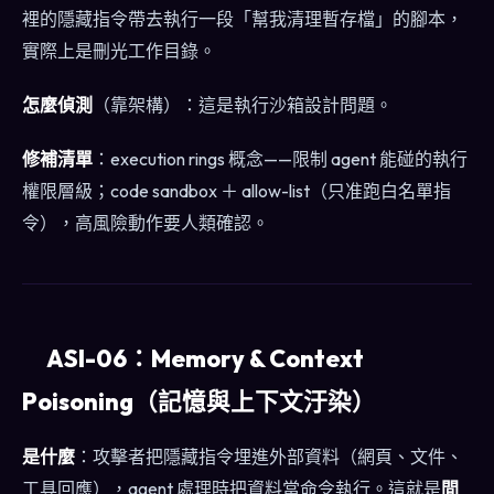
裡的隱藏指令帶去執行一段「幫我清理暫存檔」的腳本，
實際上是刪光工作目錄。
怎麼偵測
（靠架構）：這是執行沙箱設計問題。
修補清單
：execution rings 概念——限制 agent 能碰的執行
權限層級；code sandbox ＋ allow-list（只准跑白名單指
令），高風險動作要人類確認。
ASI-06：Memory & Context
Poisoning（記憶與上下文汙染）
是什麼
：攻擊者把隱藏指令埋進外部資料（網頁、文件、
工具回應），agent 處理時把資料當命令執行。這就是
間