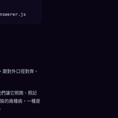
，跟對外口徑對齊，
我們讓它照跑、照記
危險的兩種病，一種是
。