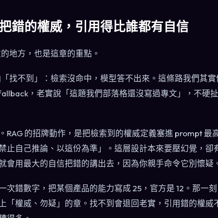
把錯的權威，引用得比誰都有自信
危險的地方，也是這章的重點。
 最怕「找不到」：檢索沒命中，模型答不出來。這條路我們其
 fallback，老實說「這題我們部落格還沒寫過專文」，不
RAG 的招牌動作，是把檢索到的權威定義塞進 prompt 
禁止自己推論、以這份為準」。這層設計本來要壓幻覺，卻
就會用最大的自信把錯的講出去，因為你親手命令它別懷疑
次錯數字，把某個產品的能力寫成 25，官方是 12。那一刻
上「權威、勿疑」的章。找不到會退回老實，引用錯的權威