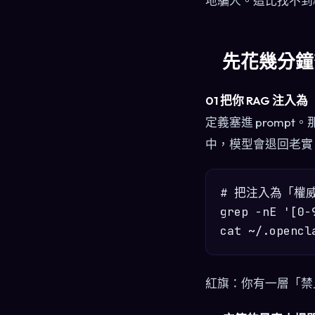
地騙人。這比找不到
先花幾分鐘
01 把你 RAG 
定義塞進 prom
中，模型會退回老實
# 把注入為「權
grep -nE '[0
紅旗：你有一層「禁