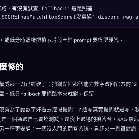
路，有沒有誠實 fallback，還是照塞

或低分時照樣把檢索片段塞進 prompt 要模型硬答。
麼修的
權威那一刀已經砍了：把錨點裡那個能力數字改回官方的 12
低分 fallback 那條路本來就對，保留。
沒有為了讓數字好看去灌假提問。7 週零真實提問就是零，
它只是一個通過自己冒煙測試、還沒上過場的搶答台。RAG 最
另一種更安靜：一個沒人問的問答系統，看起來一直很健康