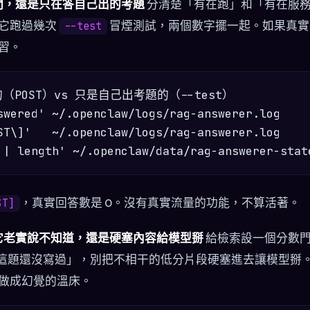
提問，還是只在答自己出的考題
分清楚「有在跑」和「有在服務」
它跑過幾次
冒煙測試，兩個數字擺一起。如果真實
--test
習。
（POST）vs 只是自己出考題的（--test）

swered' ~/.openclaw/logs/rag-answerer.log

ST\]'   ~/.openclaw/logs/rag-answerer.log

，真實回答數是 0。沒有真實流量的功能，不算活著。
ST]
，它老實說不知道，還是硬塞內容給模型掰
給檢索設一個分數
，明講「這題還沒寫過」，別把不相干的低分片段硬塞進去讓模型
做成幻覺的溫床。