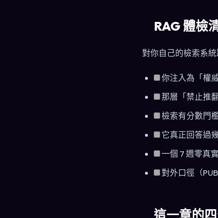
RAG 體檢
對你自己的檢索系統
你注入為「權
那層「禁止推
檢索有分數門檻嗎
它真正回答過
一個 7 週零
對外口徑（PUB
這一章的四