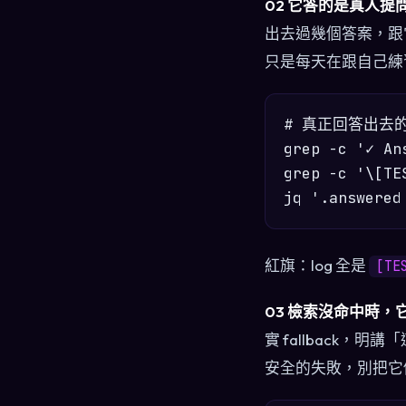
02 它答的是真人
出去過幾個答案，跟
只是每天在跟自己練
# 真正回答出去的
grep -c '✓ An
grep -c '\[TE
紅旗：log 全是
[TE
03 檢索沒命中時
實 fallback
安全的失敗，別把它