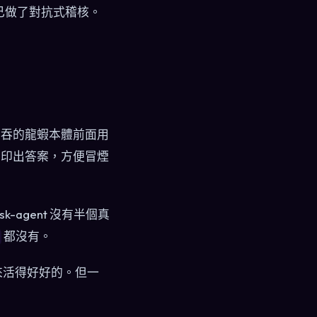
己做了對抗式稽核。
慢吞吞的龍蝦本體前面用
、印出答案，方便冒煙
-agent 沒有半個真
都沒有。
來活得好好的。但一