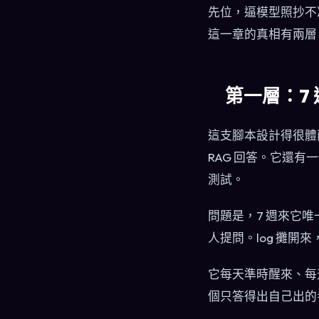
先位，逼模型照抄不
這一章的真相有兩層
第一層：7
這支腳本設計得很體面
RAG 回答。它還有
測試。
問題是，7 週來它
人提問。log 攤開
它每天準時醒來、每
個只答得出自己出的