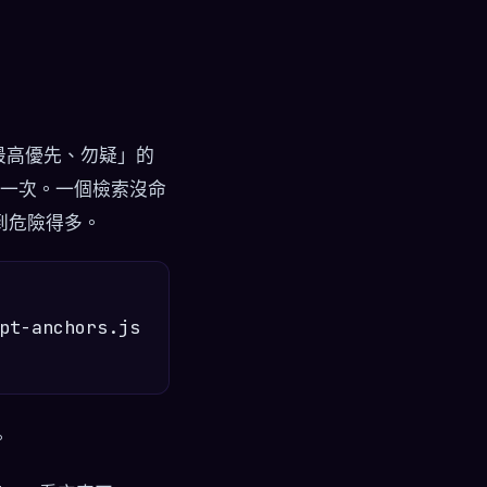
「最高優先、勿疑」的
比一次。一個檢索沒命
到危險得多。
t-anchors.js

。