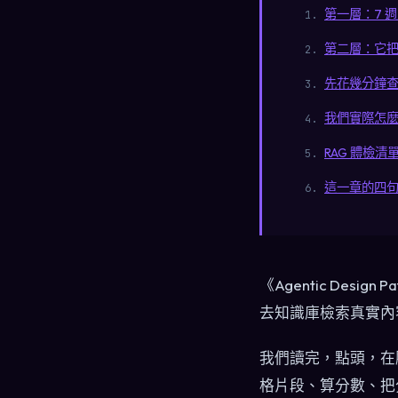
第一層：7 
第二層：它
先花幾分鐘查
我們實際怎
RAG 體檢清
這一章的四
《Agentic Des
去知識庫檢索真實內容
我們讀完，點頭，在腦
格片段、算分數、把