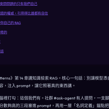
週來問問題的只有我們自己
把錯的權威，引用得比誰都有自信
你自己的 RAG
麼修的
單
句話
ign Patterns》第 14 章講知識檢索 RAG。核心一句話：別讓
，注入 prompt，讓它照著真的東西講。
裡打勾：這個我們有。社群 #ask-agent 有人提問，一
分數夠高的三段塞進 prompt，再用一層「名詞定義」錨點