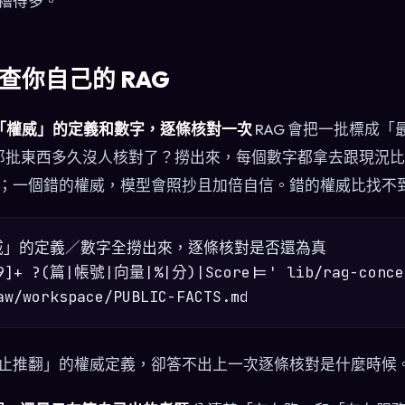
糟得多。
查你自己的 RAG
注入為「權威」的定義和數字，逐條核對一次
RAG 會把一批標成
pt。那批東西多久沒人核對了？撈出來，每個數字都拿去跟現況
；一個錯的權威，模型會照抄且加倍自信。錯的權威比找不
威」的定義／數字全撈出來，逐條核對是否還為真

-9]+ ?(篇|帳號|向量|%|分)|Score|=' lib/rag-concep
止推翻」的權威定義，卻答不出上一次逐條核對是什麼時候