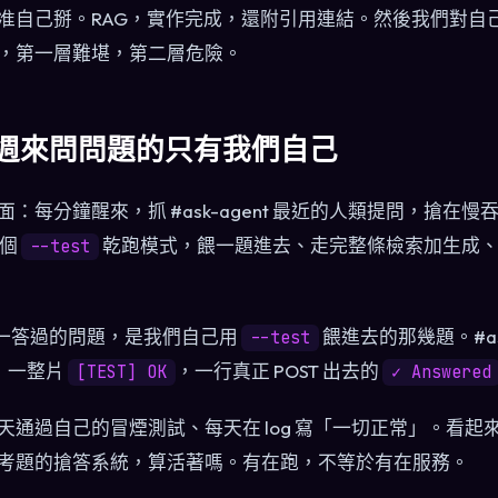
准自己掰。RAG，實作完成，還附引用連結。然後我們對自
，第一層難堪，第二層危險。
 週來問問題的只有我們自己
：每分鐘醒來，抓 #ask-agent 最近的人類提問，搶在
一個
乾跑模式，餵一題進去、走完整條檢索加生成
--test
唯一答過的問題，是我們自己用
餵進去的那幾題。#ask
--test
來，一整片
，一行真正 POST 出去的
[TEST] OK
✓ Answered
天通過自己的冒煙測試、每天在 log 寫「一切正常」。看起
考題的搶答系統，算活著嗎。有在跑，不等於有在服務。