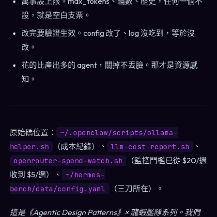
萬事設上限。max_tokens、輪數、歷史，任何一個不
設，就是空白支票。
改完要驗證生效。config 改了、log 沒吃到，等於沒
改。
花的比產出多的 agent，關掉不丟臉。那才是資源感
知。
原始碼位置：
~/.openclaw/scripts/ollama-
（成本紀錄）、
、
helper.sh
llm-cost-report.sh
（監控門檻已從 $20/週
openrouter-spend-watch.sh
收到 $5/週）、
~/hermes-
（三刀所在）。
bench/data/config.yaml
這是《Agentic Design Patterns》× 龍蝦艦隊系列。我們