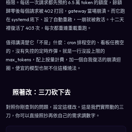
極限。每送一次請求都先預約 6.5 萬 token 的額度，餘額
歸零後每個請求被 402 打回，gateway 當場崩潰。而它跑
在 systemd 底下、設了自動重啟，一崩就被救活。十二天
裡復活了 403 次，每次都重連重載重跑。
值得講清楚它「不是」什麼：cron 排程空的、看板任務空
的，沒有失控的定時炸彈。就是一行沒設上限的
max_tokens，配上按量計費，加一個自我復活的崩潰迴
圈。便宜的模型也架不住這種燒法。
照著改：三刀砍下去
對照你剛查到的問題，設定這樣改。這是我們實際動的三
刀，你可以直接照抄再依自己的需求調數字。