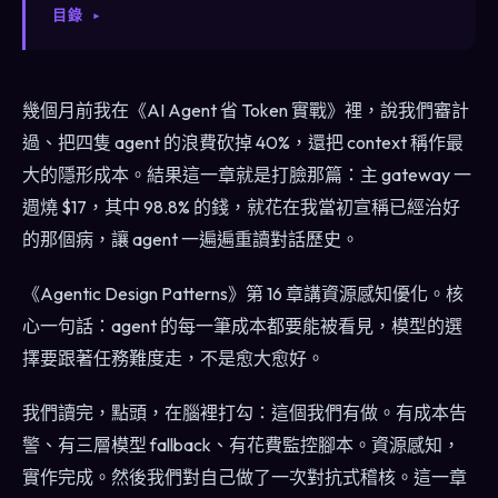
目錄
幾個月前我在《AI Agent 省 Token 實戰》裡，說我們審計
過、把四隻 agent 的浪費砍掉 40%，還把 context 稱作最
大的隱形成本。結果這一章就是打臉那篇：主 gateway 一
週燒 $17，其中 98.8% 的錢，就花在我當初宣稱已經治好
的那個病，讓 agent 一遍遍重讀對話歷史。
《Agentic Design Patterns》第 16 章講資源感知優化。核
心一句話：agent 的每一筆成本都要能被看見，模型的選
擇要跟著任務難度走，不是愈大愈好。
我們讀完，點頭，在腦裡打勾：這個我們有做。有成本告
警、有三層模型 fallback、有花費監控腳本。資源感知，
實作完成。然後我們對自己做了一次對抗式稽核。這一章