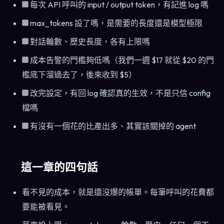
每次 API 呼叫的 input / output token，有記進 log 嗎
max_tokens 設了嗎，是需要的長度還是模型極限
對話輪數、歷史長度，各有上限嗎
成本告警的門檻夠低嗎（我們一週 $17 就從 $20 的門
檻底下溜過去了，後來收到 $5）
改完設定，有回 log 確認真的生效，不是只信 config
檔嗎
有沒有一個花的比產出多、其實該關掉的 agent
這一章的四句話
看不見的成本，就是還沒爆的帳單。每筆呼叫的花費都
要能被看見。