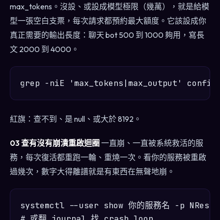
max_tokens。沒設、或設成模型極限（幾萬），就是給模
型一張空白支票，每次請求都預約最大額度。它該設成你
真正需要的輸出長度：聊天 bot 500 到 1000 夠用，寫長
文 2000 到 4000。
紅旗：查不到、是 null、或大於 8192。
03 查有沒有崩潰重啟迴圈
一直崩、一直被系統救活的服
務，每次復活都重跑一輪、重燒一次。看你的服務被重啟
過幾次，數字大得離譜就是有東西在無聲地崩。
systemctl --user show 你的服務名 -p NRestar
# 或翻 journal 找 crash loop
