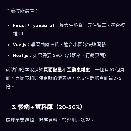
主流技術選擇：
React + TypeScript
：最大生態系，元件豐富，適合複
雜 UI
Vue.js
：學習曲線較低，適合小團隊快速開發
Next.js
：如果需要 SEO（部落格、行銷頁面）
前端的成本取決於
頁面數量
和
互動複雜度
。一個有 10 個頁
面、含圖表和即時更新的儀表板，比 5 個靜態頁面貴 3-5
倍。
3. 後端 + 資料庫（20-30%）
處理商業邏輯、儲存資料、管理用戶認證。