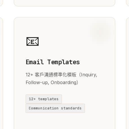
📧
Email Templates
12+ 客戶溝通標準化模板（Inquiry,
Follow-up, Onboarding）
12+ templates
Communication standards