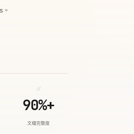
ts。
90%+
文檔完整度