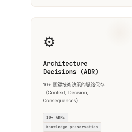
⚙️
Architecture
Decisions (ADR)
10+ 關鍵技術決策的脈絡保存
（Context, Decision,
Consequences）
10+ ADRs
Knowledge preservation