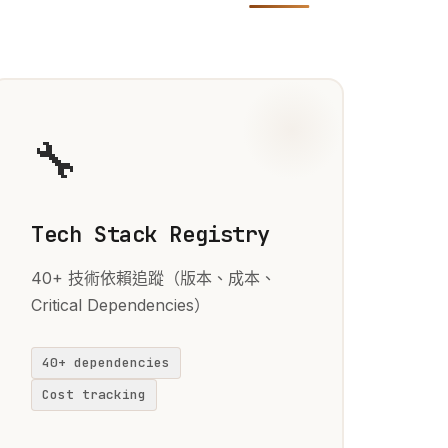
🔧
Tech Stack Registry
40+ 技術依賴追蹤（版本、成本、
Critical Dependencies）
40+ dependencies
Cost tracking