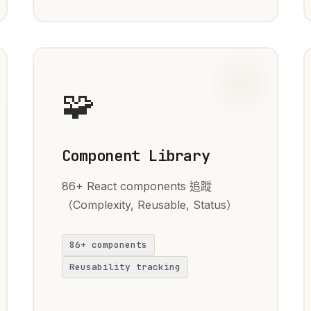
🧩
Component Library
86+ React components 追蹤
（Complexity, Reusable, Status）
86+ components
Reusability tracking