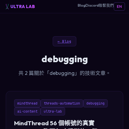
Blog
Discord
聯繫我們
ULTRA LAB
EN
← Blog
debugging
共 2 篇關於「debugging」的技術文章。
mindthread
threads-automation
debugging
ai-content
ultra-lab
MindThread 56 個帳號的真實