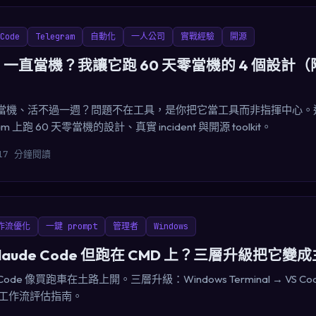
Code
Telegram
自動化
一人公司
實戰經驗
開源
ode 一直當機？我讓它跑 60 天零當機的 4 個設計
de 老是當機、活不過一週？問題不在工具，是你把它當工具而非指揮中心
gram 上跑 60 天零當機的設計、真實 incident 與開源 toolkit。
17 分鐘閱讀
作流優化
一鍵 prompt
管理者
Windows
laude Code 但跑在 CMD 上？三層升級把它
 Code 像買跑車在土路上開。三層升級：Windows Terminal → VS Cod
的工作流評估指南。