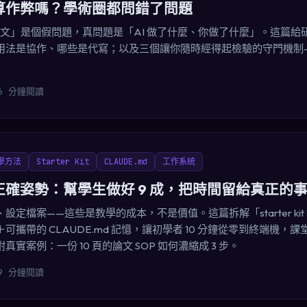
論文算作弊嗎？學術圈都問錯了問題
寫論文」是個假問題，真問題是「AI 做了什麼、你做了什麼」。這篇
用法是協作、哪些是代寫；以及三個讓你隨時經得起檢驗的守門機制
6 分鐘閱讀
學方法
Starter Kit
CLAUDE.md
工作系統
的正確姿勢：幫學生做好 9 成，把時間留給真正的
設定檔案——這些是教學的成本，不是價值。這篇拆解「starter ki
可攜帶的 CLAUDE.md 記憶，讓初學者 10 分鐘從零到終端機，
實案例：一份 10 頁的論文 SOP 如何濃縮成 3 步。
9 分鐘閱讀