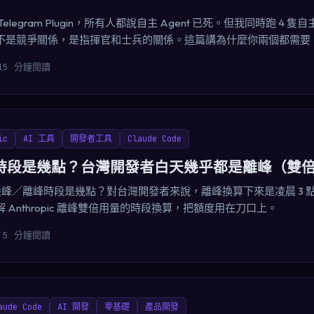
出了 Telegram Plugin，所有人都說自主 Agent 已死。但我同時跑 4 隻
不是競爭關係，是指揮官和士兵的關係。這篇講為什麼你兩個都需要
15 分鐘閱讀
ic
AI 工具
開發者工具
Claude Code
 尖峰時段是幾點？台灣開發者白天幾乎都是離峰（雙
 的尖峰／離峰時段是幾點？對台灣開發者來說，離峰換算下來是凌晨 3 點
 Anthropic 離峰雙倍用量的時段換算，把額度用在刀口上。
5 分鐘閱讀
aude Code
AI 開發
零基礎
產品開發