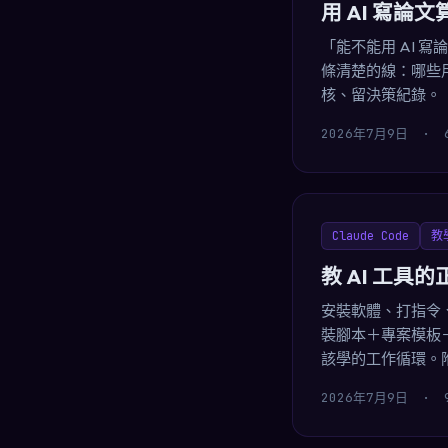
用 AI 寫
「能不能用 AI 
條清楚的線：哪些
核、留決策紀錄。
2026年7月9日
·
Claude Code
教
教 AI 工具
安裝軟體、打指令、
裝腳本＋專案模板＋
該學的工作循環。附真
2026年7月9日
·