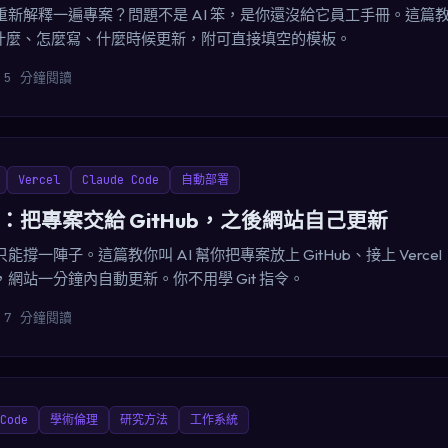
新解釋一遍專案？問題不是 AI 笨，是你還沒給它員工手冊。這篇教你
：放什麼、怎麼寫、什麼時候更新，附可直接填空的模板。
5 分鐘閱讀
Vercel
Claude Code
自動部署
：把專案交給 GitHub，之後網站自己更新
撐一陣子。這篇教你叫 AI 幫你把專案放上 GitHub、接上 Verc
網站一分鐘內自動更新。你不用學 Git 指令。
7 分鐘閱讀
Code
學術倫理
研究方法
工作系統