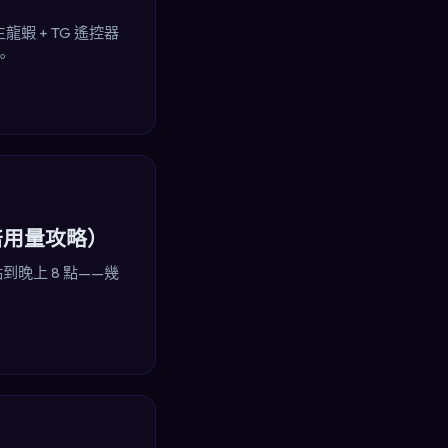
自主龍蝦 + TG 遙控器
。
倍用量攻略）
到晚上 8 點——幾