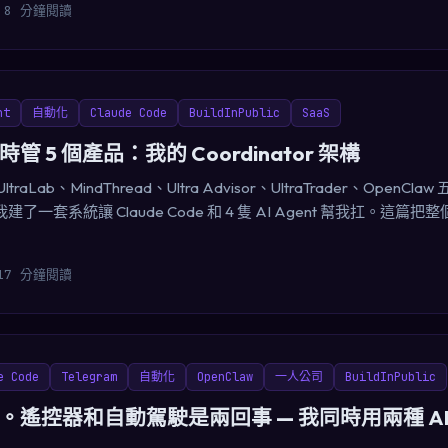
8 分鐘閱讀
nt
自動化
Claude Code
BuildInPublic
SaaS
 5 個產品：我的 Coordinator 架構
aLab、MindThread、Ultra Advisor、UltraTrader、OpenC
套系統讓 Claude Code 和 4 隻 AI Agent 幫我扛。這篇把整個 co
17 分鐘閱讀
e Code
Telegram
自動化
OpenClaw
一人公司
BuildInPublic
遙控器和自動駕駛是兩回事 — 我同時用兩種 AI A