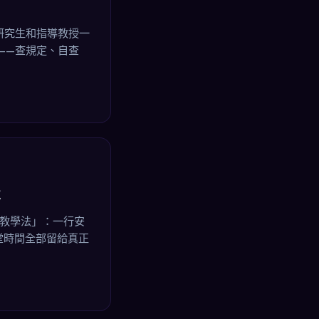
給研究生和指導教授一
——查規定、自查
事
t 教學法」：一行安
課堂時間全部留給真正