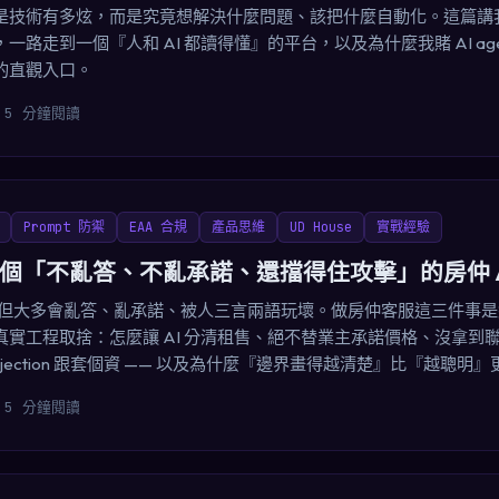
是技術有多炫，而是究竟想解決什麼問題、該把什麼自動化。這篇講
一路走到一個『人和 AI 都讀得懂』的平台，以及為什麼我賭 AI age
的直觀入口。
5 分鐘閱讀
Prompt 防禦
EAA 合規
產品思維
UD House
實戰經驗
個「不亂答、不亂承諾、還擋得住攻擊」的房仲 A
是，但大多會亂答、亂承諾、被人三言兩語玩壞。做房仲客服這三件事
se 的真實工程取捨：怎麼讓 AI 分清租售、絕不替業主承諾價格、沒拿
t injection 跟套個資 —— 以及為什麼『邊界畫得越清楚』比『越聰明
5 分鐘閱讀