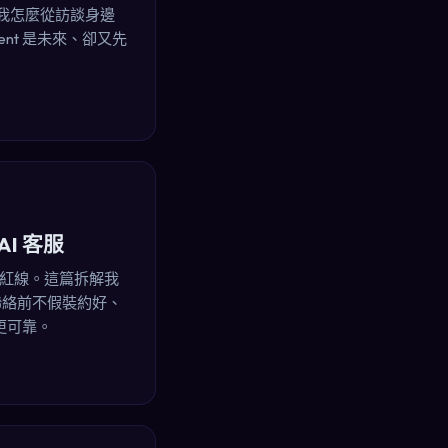
我怎麼從訪談身邊
nt 是未來、卻又先
I 客服
是紅線。這篇拆解我
到聯絡前不假裝約好、
』更可靠。