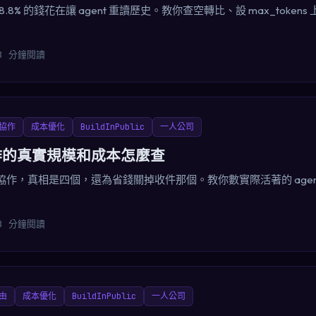
8.8% 的錢花在讓 agent 重讀歷史。教你查空轉比、設 max_toke
8 分鐘閱讀
協作
成本優化
BuildInPublic
一人公司
 協作的真實規模和成本怎麼查
nt 協作，真相是四個，還為省錢關掉收件那個。教你數實際活著的 age
8 分鐘閱讀
由
成本優化
BuildInPublic
一人公司