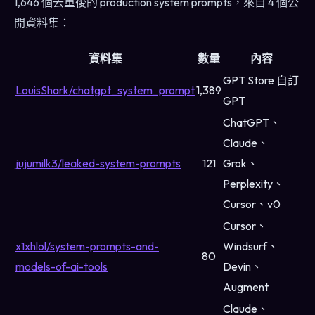
1,646 個去重後的 production system prompts，來自 4 個公
開資料集：
資料集
數量
內容
GPT Store 自訂
LouisShark/chatgpt_system_prompt
1,389
GPT
ChatGPT、
Claude、
jujumilk3/leaked-system-prompts
121
Grok、
Perplexity、
Cursor、v0
Cursor、
x1xhlol/system-prompts-and-
Windsurf、
80
models-of-ai-tools
Devin、
Augment
Claude、