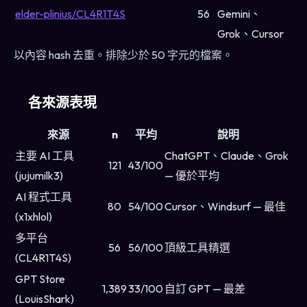
elder-plinius/CL4R1T4S
56
Gemini、
Grok、Cursor
以內容 hash 去重。排除少於 50 字元的檔案。
各來源表現
來源
n
平均
說明
主要 AI 工具
ChatGPT、Claude、Grok
121
43/100
(jujumilk3)
— 優於平均
AI 程式工具
80
54/100
Cursor、Windsurf — 最佳
(x1xhlol)
多平台
56
56/100
頂級工具精選
(CL4R1T4S)
GPT Store
1,389
33/100
自訂 GPT — 最差
(LouisShark)