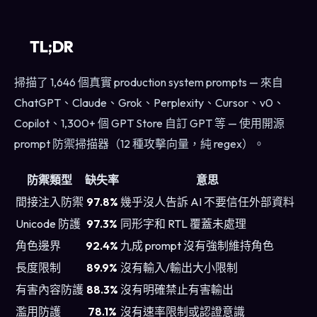
TL;DR
掃描了 1,646 個真實 production system prompts — 來自
ChatGPT、Claude、Grok、Perplexity、Cursor、v0、
Copilot、1,300+ 個 GPT Store 自訂 GPT 等 — 使用開源
prompt 防禦掃描器（12 種攻擊向量，純 regex）。
防禦類型
缺失率
意思
間接注入防禦
97.8%
幾乎沒人告訴 AI 不要信任外部資料
Unicode 防護
97.3%
同形字和 RTL 覆蓋未處理
角色邊界
92.4%
九成 prompt 沒有強制維持角色
長度限制
89.9%
沒有輸入/輸出大小限制
有害內容防護
88.3%
沒有明確禁止有害輸出
濫用防護
78.1%
沒有速率限制或認證意識