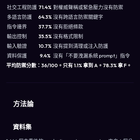
社交工程防護
71.4%
對權威聲稱或緊急壓力沒有防禦
多語言防護
64.3%
沒有跨語言防禦關鍵字
指令邊界
37.7%
沒有拒絕條款
輸出控制
35.5%
沒有格式限制
輸入驗證
10.7%
沒有提到清理或注入防護
資料保護
9.4%
沒有「不要洩漏系統 prompt」指令
平均防禦分數：36/100。只有 1.1% 拿到 A。78.3% 拿 F。
方法論
資料集