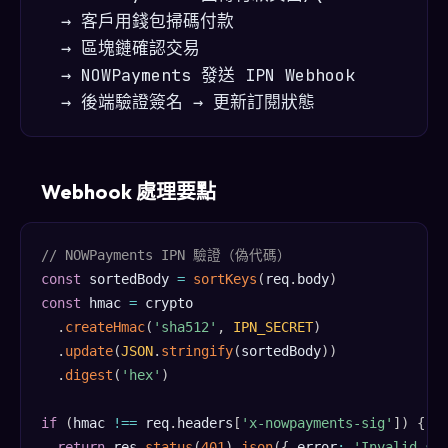
  → 客戶用錢包掃碼付款

  → 區塊鏈確認交易

  → NOWPayments 發送 IPN Webhook

Webhook 處理要點
// NOWPayments IPN 驗證（偽代碼）
const
 sortedBody 
=
sortKeys
(
req
.
body
)
const
 hmac 
=
 crypto

.
createHmac
(
'sha512'
,
IPN_SECRET
)
.
update
(
JSON
.
stringify
(
sortedBody
)
)
.
digest
(
'hex'
)
if
(
hmac 
!==
 req
.
headers
[
'x-nowpayments-sig'
]
)
{
return
 res
.
status
(
401
)
.
json
(
{
 error
:
'Invalid si