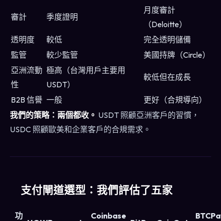
月度審計
審計
季度證明
（Deloitte）
透明度
較低
完全透明儲備
監管
較少監管
美國持牌（Circle）
亞洲流動
極高（台灣用戶主要用
較低但在成長
性
USDT）
B2B 信譽
一般
更好（合規導向）
我們的策略：兩個都收。
USDT 照顧亞洲客戶的習慣，
USDC 照顧歐美和企業客戶的合規需求。
支付閘道選型：我們評估了五家
功
Coinbase
BTCPa