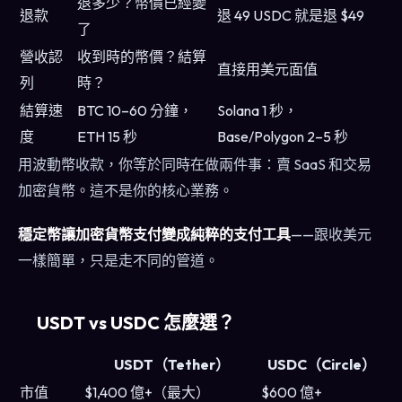
退多少？幣價已經變
退款
退 49 USDC 就是退 $49
了
營收認
收到時的幣價？結算
直接用美元面值
列
時？
結算速
BTC 10–60 分鐘，
Solana 1 秒，
度
ETH 15 秒
Base/Polygon 2–5 秒
用波動幣收款，你等於同時在做兩件事：賣 SaaS 和交易
加密貨幣。這不是你的核心業務。
穩定幣讓加密貨幣支付變成純粹的支付工具
——跟收美元
一樣簡單，只是走不同的管道。
USDT vs USDC 怎麼選？
USDT（Tether）
USDC（Circle）
市值
$1,400 億+（最大）
$600 億+