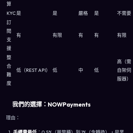
算
KYC
是
是
嚴格
是
不需要
訂
閱
有
有限
有
有
有限
支
援
整
高（需
合
低（REST API）
低
中
低
自架伺
難
服器）
度
我們的選擇：NOWPayments
理由：
手續費最低
：0.5%（單幣種）到 1%（含轉換），是業