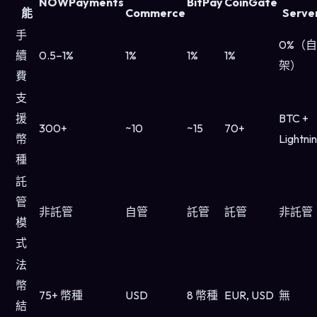
NOWPayments
BitPay
CoinGate
能
Commerce
Serve
手
0%（自
續
0.5–1%
1%
1%
1%
架）
費
支
援
BTC +
300+
~10
~15
70+
幣
Lightni
種
託
管
非託管
自管
託管
託管
非託管
模
式
法
幣
75+ 幣種
USD
8 幣種
EUR, USD
無
結