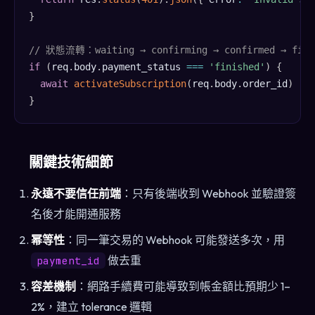
}
// 狀態流轉：waiting → confirming → confirmed → fini
if
(
req
.
body
.
payment_status 
===
'finished'
)
{
await
activateSubscription
(
req
.
body
.
order_id
)
}
關鍵技術細節
永遠不要信任前端
：只有後端收到 Webhook 並驗證簽
名後才能開通服務
幂等性
：同一筆交易的 Webhook 可能發送多次，用
做去重
payment_id
容差機制
：網路手續費可能導致到帳金額比預期少 1–
2%，建立 tolerance 邏輯