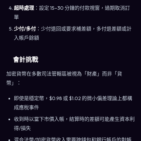
超時處理
：設定 15–30 分鐘的付款視窗，過期取消訂
單
少付/多付
：少付退回或要求補差額，多付退差額或計
入帳戶餘額
會計挑戰
加密貨幣在多數司法管轄區被視為「財產」而非「貨
幣」：
即使是穩定幣，$0.98 或 $1.02 的微小偏差理論上都構
成應稅事件
收到時以當下市價入帳，結算時的差額可能產生資本利
得/損失
混合法幣/加密貨幣收入需要跨錢包和銀行帳戶的對帳