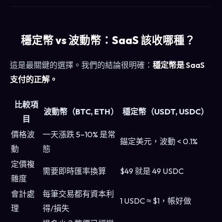
穩定幣 vs 波動幣：SaaS 該收哪種？
這是最關鍵的選擇。我們的結論很明確：
穩定幣是 SaaS
支付的正解。
比較項
波動幣（BTC, ETH）
穩定幣（USDT, USDC）
目
價格波
一天漲跌 5–10% 是常
錨定美元，波動 < 0.1%
動
態
定價複
需要即時匯率換算
$49 就是 49 USDC
雜度
會計處
每筆交易都有資本利
1 USDC ≈ $1，帳好做
理
得/損失